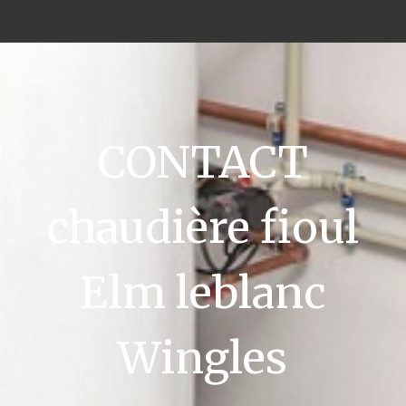
CONTACT
chaudière fioul
Elm leblanc
Wingles