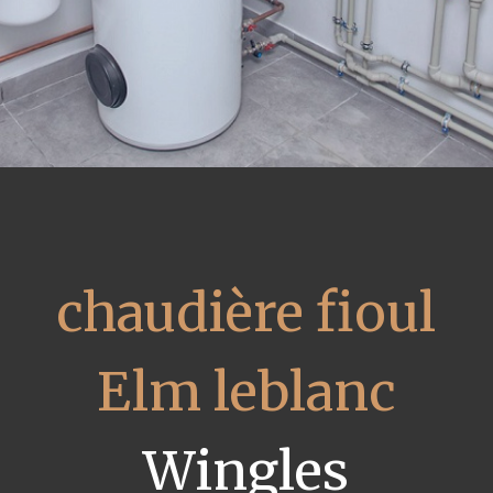
chaudière fioul
Elm leblanc
Wingles