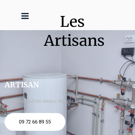
Les 
Artisans
ARTISAN
chaudière fioul Elm leblanc Wingles
09 72 66 89 55