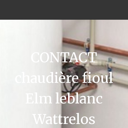
CONTACT
chaudière fioul
Elm leblanc
Wattrelos