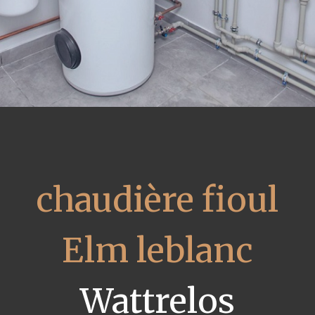
chaudière fioul
Elm leblanc
Wattrelos