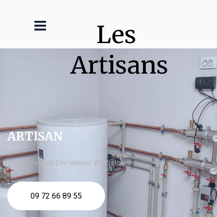
Les 
Artisans
ARTISAN
chaudière fioul Elm leblanc Wattrelos
09 72 66 89 55