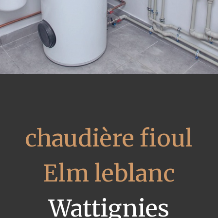
chaudière fioul
Elm leblanc
Wattignies