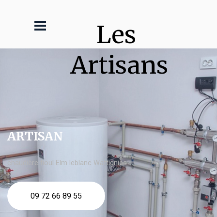
Les 
Artisans
ARTISAN
chaudière fioul Elm leblanc Wattignies
09 72 66 89 55