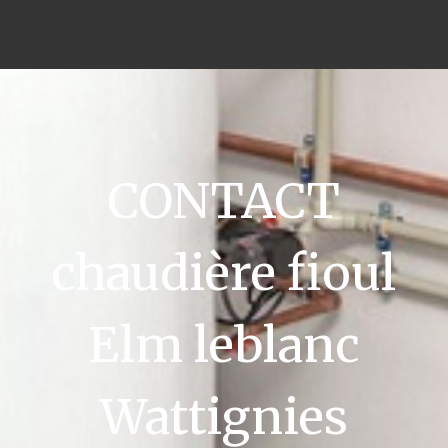
CONTACT
chaudière fioul
Elm leblanc
Wattignies