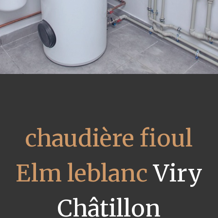
chaudière fioul
Elm leblanc
Viry
Châtillon