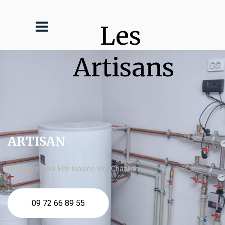
Les 
Artisans
ARTISAN
chaudière fioul Elm leblanc Viry Châtillon
09 72 66 89 55