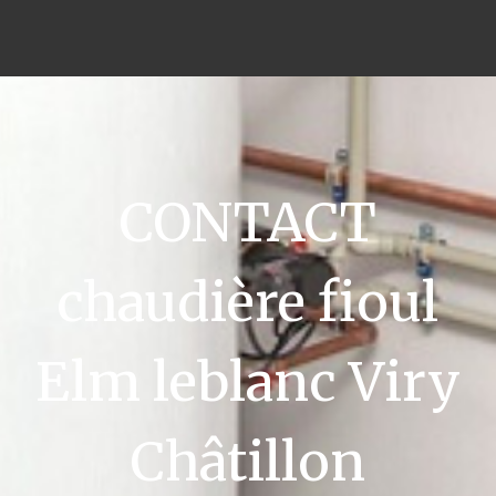
CONTACT
chaudière fioul
Elm leblanc Viry
Châtillon