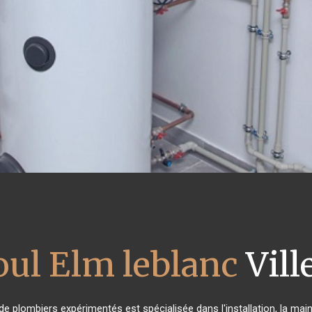
oul Elm leblanc
Vill
 de plombiers expérimentés est spécialisée dans l'installation, la mai