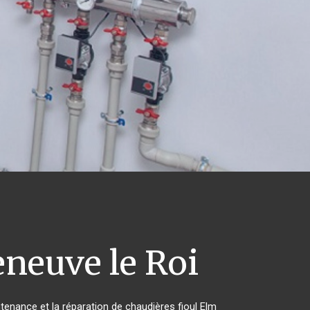
eneuve le Roi
ntenance et la réparation de chaudières fioul Elm