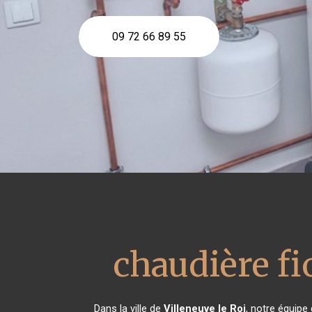
09 72 66 89 55
chaudière fi
Dans la ville de
Villeneuve le Roi
, notre équipe