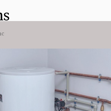
ns
nc