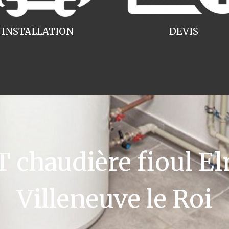
INSTALLATION
DEVIS
chaudière fioul El
Villeneuve le Roi