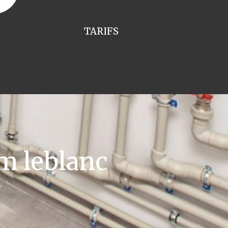
TARIFS
m leblanc