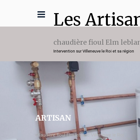
Les Artisa
chaudière fioul Elm lebla
Intervention sur Villeneuve le Roi et sa région
ARTISAN
chaudière fioul Elm leblanc Villeneuve le Roi