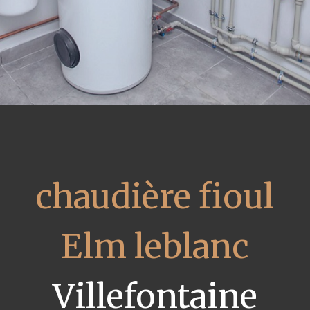
chaudière fioul
Elm leblanc
Villefontaine