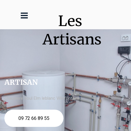
Les 
Artisans
ARTISAN
chaudière fioul Elm leblanc Villefontaine
09 72 66 89 55