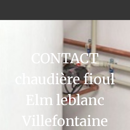
CONTACT
chaudière fioul
Elm leblanc
Villefontaine