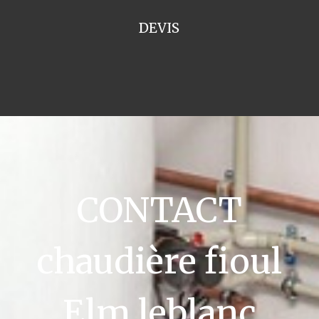
DEVIS
CONTACT
chaudière fioul
Elm leblanc