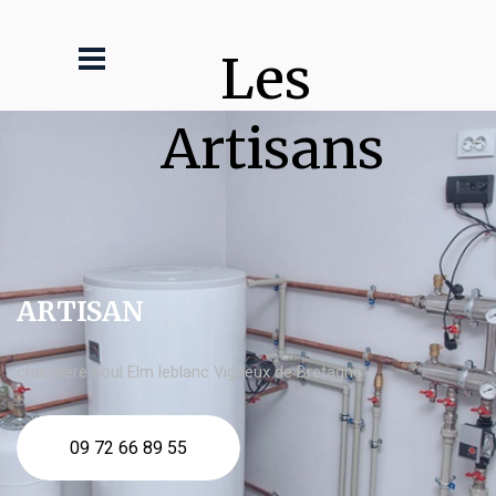
Les 
Artisans
ARTISAN
chaudière fioul Elm leblanc Vigneux de Bretagne
09 72 66 89 55