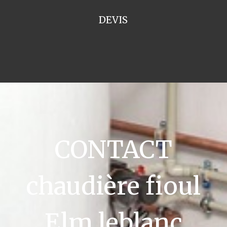
DEVIS
CONTACT
chaudière fioul
Elm leblanc