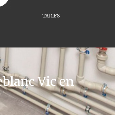
TARIFS
blanc Vic en