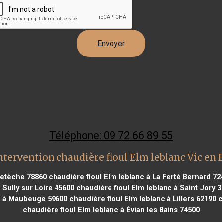
Téléphone: 09 72 66 89 55
ntervention chaudière fioul Elm leblanc Vic en 
retèche 78860
chaudière fioul Elm leblanc à La Ferté Bernard 72
 Sully sur Loire 45600
chaudière fioul Elm leblanc à Saint Jory 
nc à Maubeuge 59600
chaudière fioul Elm leblanc à Lillers 62190
c
chaudière fioul Elm leblanc à Évian les Bains 74500