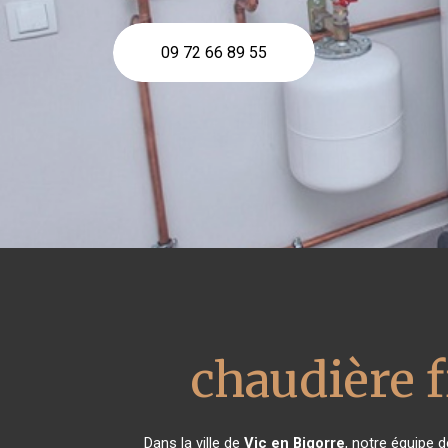
09 72 66 89 55
chaudière f
Dans la ville de
Vic en Bigorre
, notre équipe d