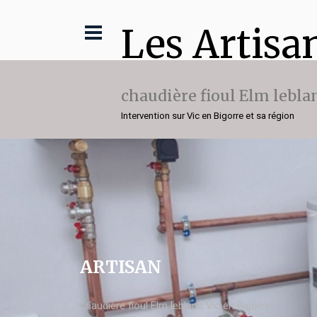
Les Artisa
chaudière fioul Elm lebla
Intervention sur Vic en Bigorre et sa région
ARTISAN
chaudière fioul Elm leblanc Vic en Bigorre