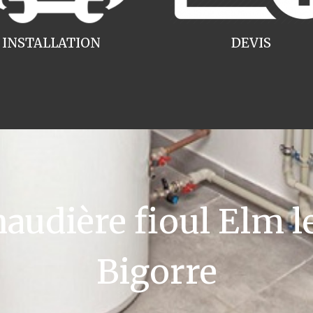
INSTALLATION
DEVIS
udière fioul Elm le
Bigorre