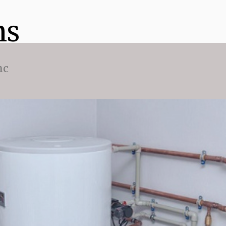
ns
nc