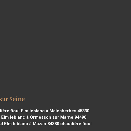
sur Seine
ière fioul Elm leblanc à Malesherbes 45330
l Elm leblanc à Ormesson sur Marne 94490
ul Elm leblanc à Mazan 84380
chaudière fioul