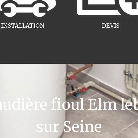
INSTALLATION
DEVIS
dière fioul Elm leb
sur Seine