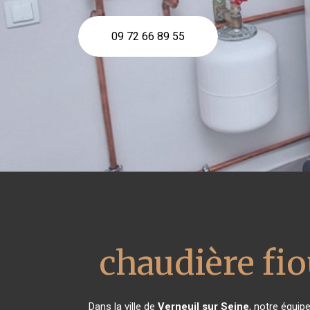
09 72 66 89 55
chaudière fio
Dans la ville de
Verneuil sur Seine
, notre équip