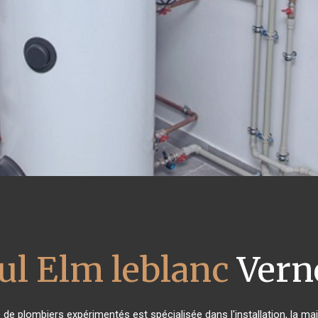
ul Elm leblanc
Verne
e de plombiers expérimentés est spécialisée dans l'installation, la ma