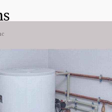
ns
nc