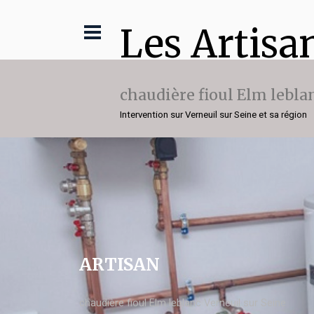
Les Artisa
chaudière fioul Elm lebla
Intervention sur Verneuil sur Seine et sa région
ARTISAN
chaudière fioul Elm leblanc Verneuil sur Seine