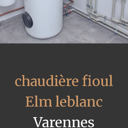
chaudière fioul
Elm leblanc
Varennes