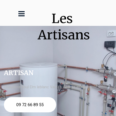
Les 
Artisans
ARTISAN
chaudière fioul Elm leblanc Varces Allières et Risset
09 72 66 89 55