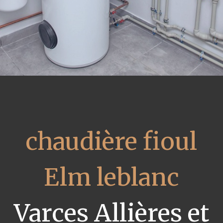
chaudière fioul
Elm leblanc
Varces Allières et