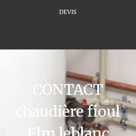
DEVIS
CONTACT
chaudière fioul
Elm leblanc