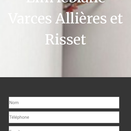
Varces Allières et
Risset