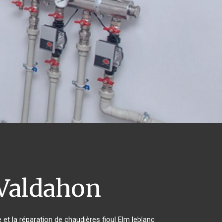
Valdahon
 et la réparation de chaudières fioul Elm leblanc