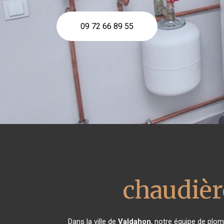
09 72 66 89 55
chaudièr
Dans la ville de
Valdahon
, notre équipe de plom