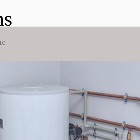
ns
nc