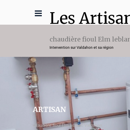
Les Artisa
chaudière fioul Elm lebla
Intervention sur Valdahon et sa région
ARTISAN
chaudière fioul Elm leblanc Valdahon