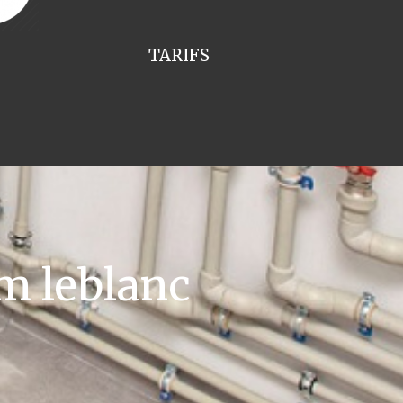
TARIFS
m leblanc