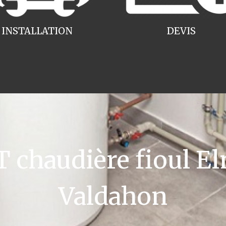
INSTALLATION
DEVIS
chaudière fioul El
Valdahon