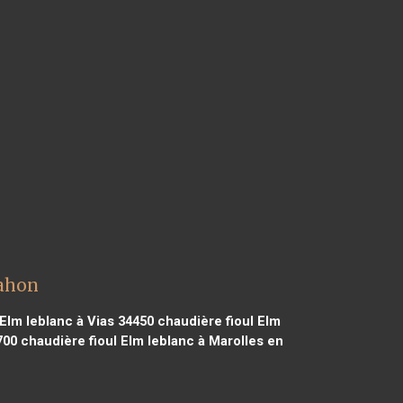
dahon
Elm leblanc à Vias 34450
chaudière fioul Elm
700
chaudière fioul Elm leblanc à Marolles en