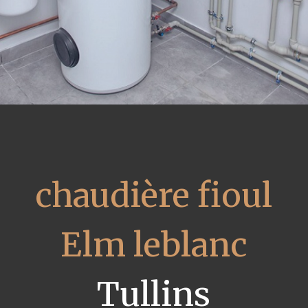
chaudière fioul
Elm leblanc
Tullins