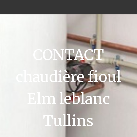
CONTACT
chaudière fioul
Elm leblanc
Tullins