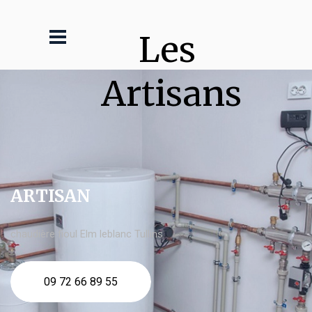
Les 
Artisans
ARTISAN
chaudière fioul Elm leblanc Tullins
09 72 66 89 55