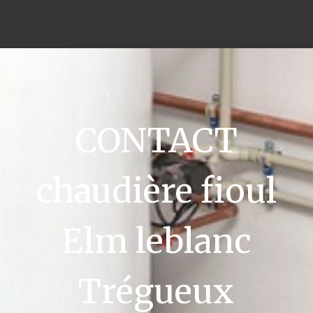
CONTACT
chaudière fioul
Elm leblanc
Trégueux