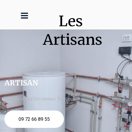
Les 
Artisans
ARTISAN
chaudière fioul Elm leblanc Trégueux
09 72 66 89 55