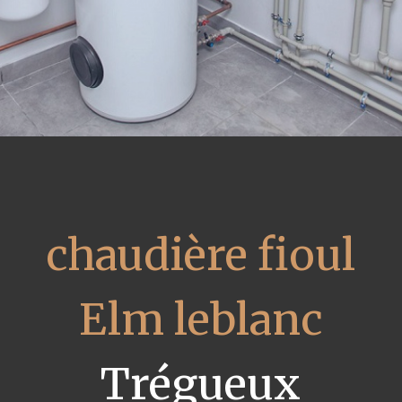
chaudière fioul
Elm leblanc
Trégueux