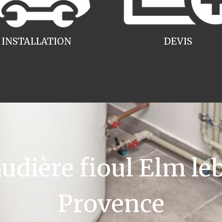
INSTALLATION
DEVIS
dière fioul Elm leb
Provence