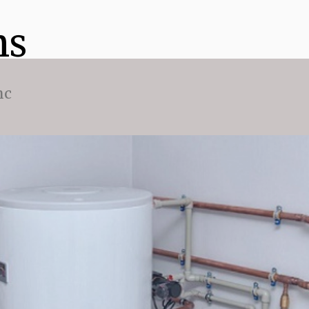
ns
nc