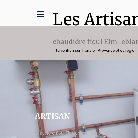
Les Artisa
chaudière fioul Elm lebla
Intervention sur Trans en Provence et sa région
ARTISAN
chaudière fioul Elm leblanc Trans en Provence