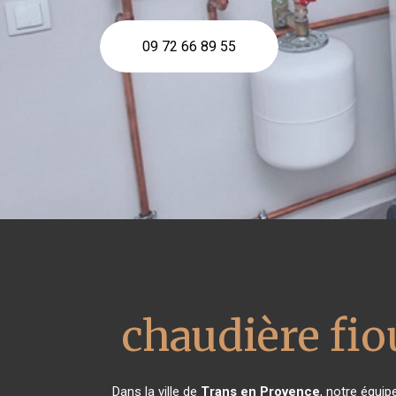
09 72 66 89 55
chaudière fio
Dans la ville de
Trans en Provence
, notre équip