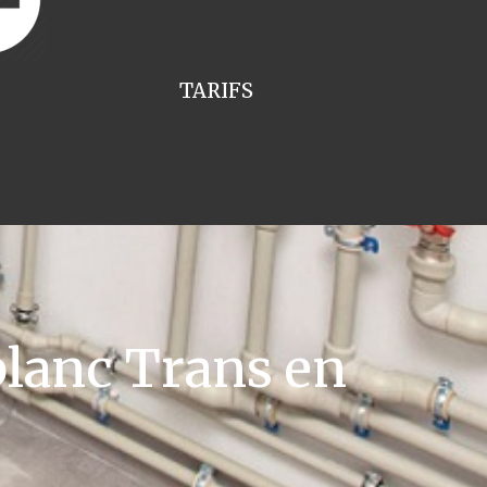
TARIFS
lanc Trans en