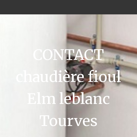
CONTACT
chaudière fioul
Elm leblanc
Tourves