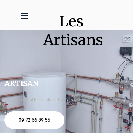
Les 
Artisans
ARTISAN
chaudière fioul Elm leblanc Tourves
09 72 66 89 55