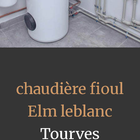
chaudière fioul
Elm leblanc
Tourves