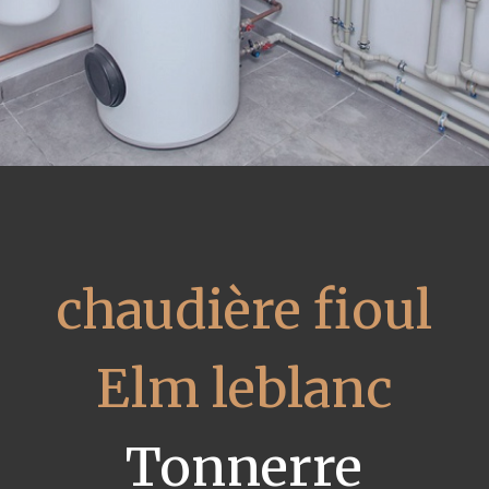
chaudière fioul
Elm leblanc
Tonnerre