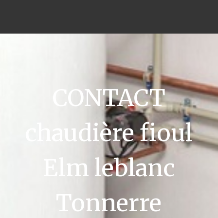
CONTACT
chaudière fioul
Elm leblanc
Tonnerre