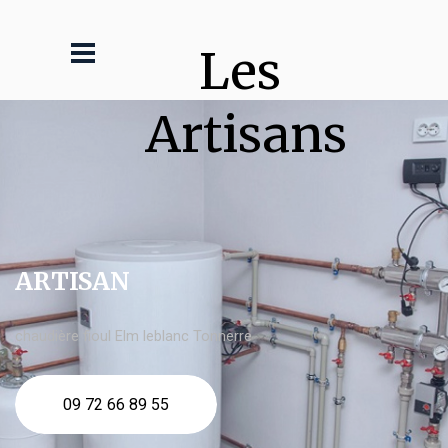
Les 
Artisans
ARTISAN
chaudière fioul Elm leblanc Tonnerre
09 72 66 89 55