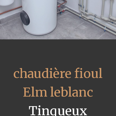
chaudière fioul
Elm leblanc
Tinqueux