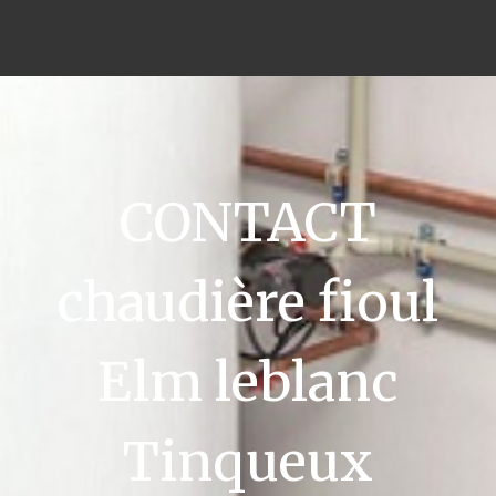
CONTACT
chaudière fioul
Elm leblanc
Tinqueux