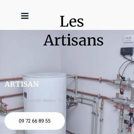
Les 
Artisans
ARTISAN
chaudière fioul Elm leblanc Tinqueux
09 72 66 89 55