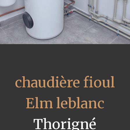
chaudière fioul
Elm leblanc
Thorigné