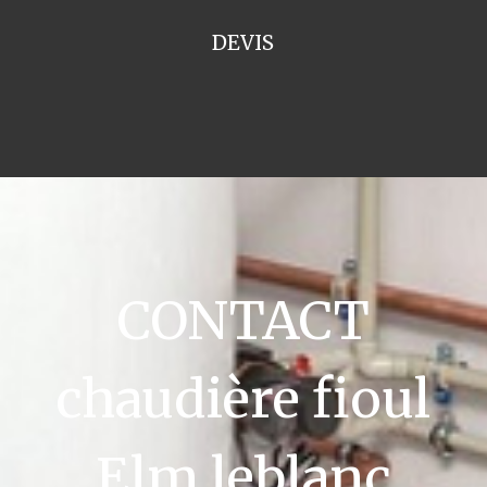
DEVIS
CONTACT
chaudière fioul
Elm leblanc