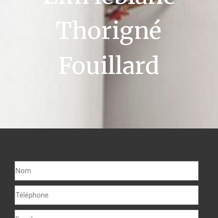
Thorigné
Fouillard