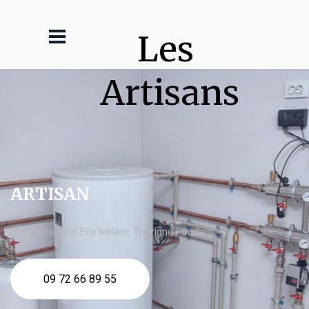
Les 
Artisans
ARTISAN
chaudière fioul Elm leblanc Thorigné Fouillard
09 72 66 89 55