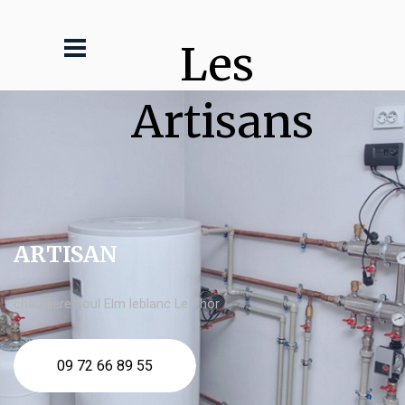
Les 
Artisans
ARTISAN
chaudière fioul Elm leblanc Le Thor
09 72 66 89 55