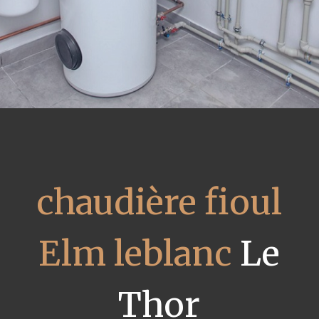
chaudière fioul
Elm leblanc
Le
Thor