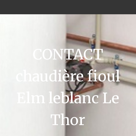
CONTACT
chaudière fioul
Elm leblanc Le
Thor