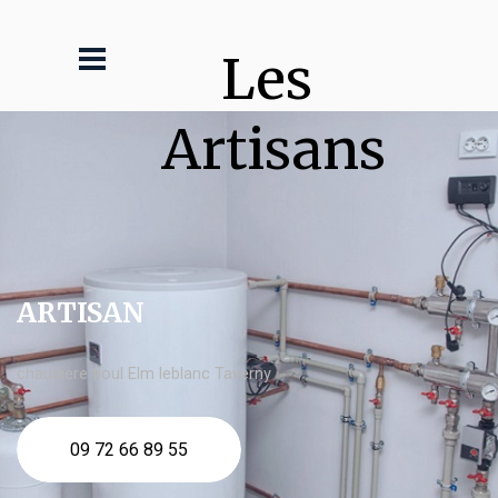
Les 
Artisans
ARTISAN
chaudière fioul Elm leblanc Taverny
09 72 66 89 55