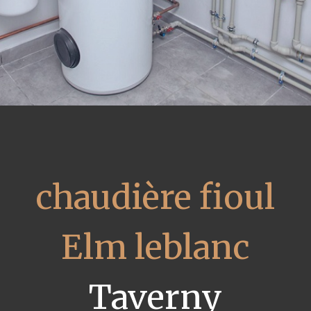
chaudière fioul
Elm leblanc
Taverny