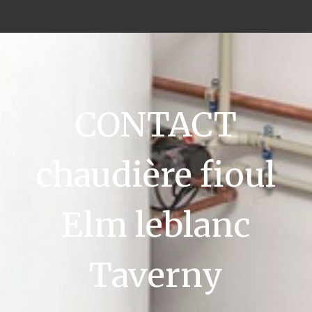
CONTACT
chaudière fioul
Elm leblanc
Taverny