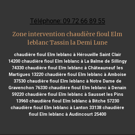
Téléphone: 09 72 66 89 55
Zone intervention chaudière fioul Elm
leblanc Tassin la Demi Lune
chaudière fioul Elm leblanc à Hérouville Saint Clair
14200
chaudière fioul Elm leblanc à La Balme de Sillingy
74330
chaudière fioul Elm leblanc à Châteauneuf les
Martigues 13220
chaudière fioul Elm leblanc à Amboise
37530
chaudière fioul Elm leblanc à Notre Dame de
Gravenchon 76330
chaudière fioul Elm leblanc à Denain
59220
chaudière fioul Elm leblanc à Sausset les Pins
13960
chaudière fioul Elm leblanc à Bitche 57230
chaudière fioul Elm leblanc à Lanton 33138
chaudière
fioul Elm leblanc à Audincourt 25400