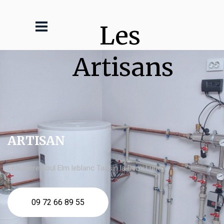
Les 
Artisans
ARTISAN
chaudière fioul Elm leblanc Tassin la Demi Lune
09 72 66 89 55