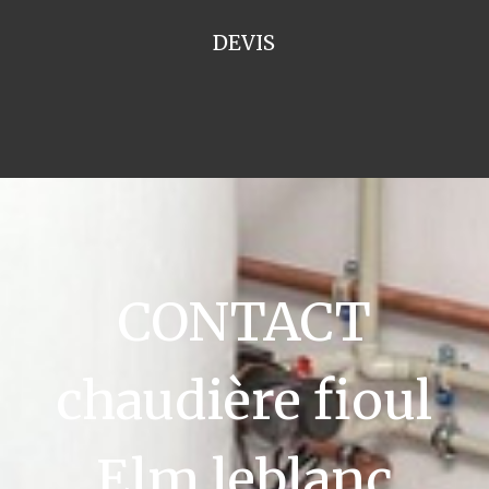
DEVIS
CONTACT
chaudière fioul
Elm leblanc