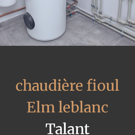
chaudière fioul
Elm leblanc
Talant