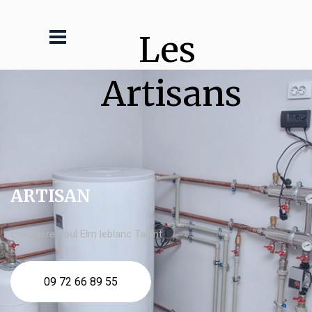
Les 
Artisans
ARTISAN
chaudière fioul Elm leblanc Talant
09 72 66 89 55