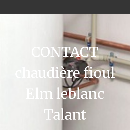
CONTACT
chaudière fioul
Elm leblanc
Talant