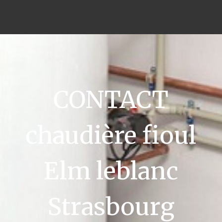
CONTACT
chaudière fioul
Elm leblanc
Strasbourg