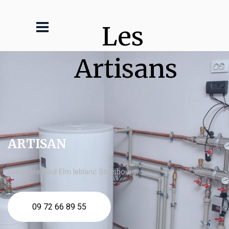
Les 
Artisans
ARTISAN
chaudière fioul Elm leblanc Strasbourg
09 72 66 89 55