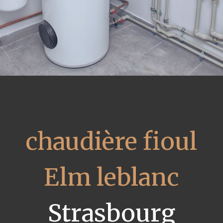
chaudière fioul
Elm leblanc
Strasbourg