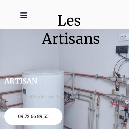
Les 
Artisans
ARTISAN
chaudière fioul Elm leblanc Sorinières
09 72 66 89 55