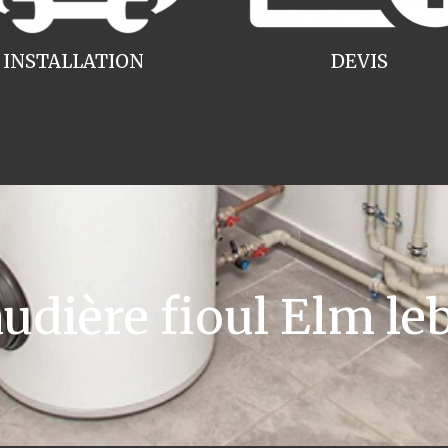
INSTALLATION
DEVIS
dière fioul Elm leb