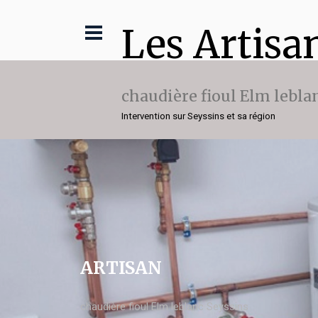
Les Artisa
chaudière fioul Elm lebla
Intervention sur Seyssins et sa région
ARTISAN
chaudière fioul Elm leblanc Seyssins