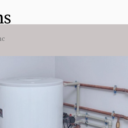
ns
nc