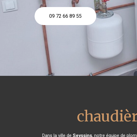
09 72 66 89 55
chaudièr
Dans la ville de
Seyssins
, notre équipe de plom