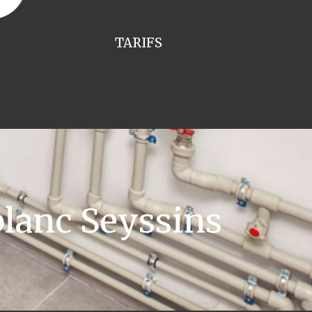
TARIFS
lanc Seyssins