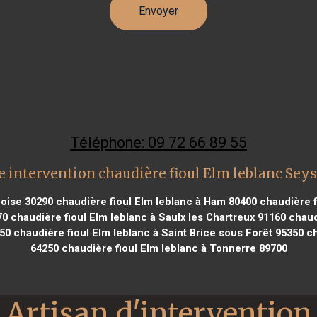
Téléphone: 09 72 66 89 55
 intervention chaudière fioul Elm leblanc Sey
doise 30290
chaudière fioul Elm leblanc à Ham 80400
chaudière f
70
chaudière fioul Elm leblanc à Saulx les Chartreux 91160
chaudi
150
chaudière fioul Elm leblanc à Saint Brice sous Forêt 95350
ch
64250
chaudière fioul Elm leblanc à Tonnerre 89700
Artisan d'intervention