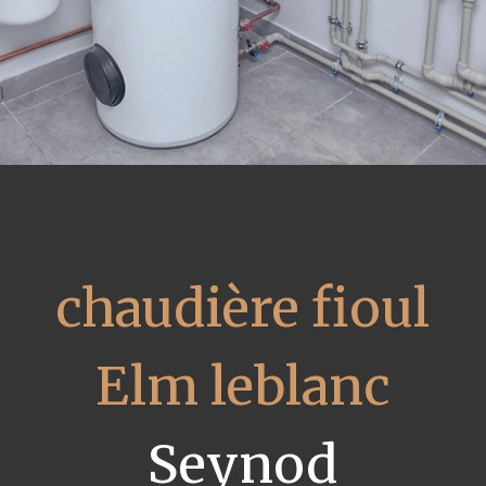
chaudière fioul
Elm leblanc
Seynod