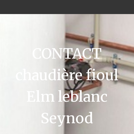
CONTACT
chaudière fioul
Elm leblanc
Seynod