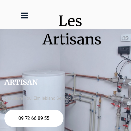
Les 
Artisans
ARTISAN
chaudière fioul Elm leblanc Seynod
09 72 66 89 55