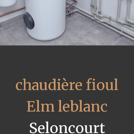
chaudière fioul
Elm leblanc
Seloncourt