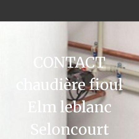
CONTACT
chaudière fioul
Elm leblanc
Seloncourt