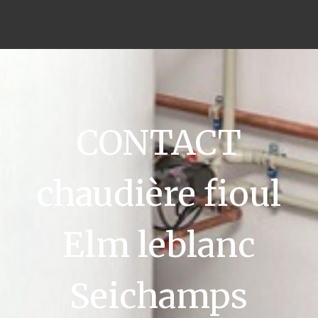
CONTACT
chaudière fioul
Elm leblanc
Seichamps