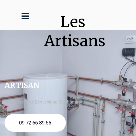
Les 
Artisans
ARTISAN
chaudière fioul Elm leblanc Seichamps
09 72 66 89 55