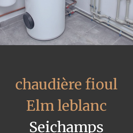
chaudière fioul
Elm leblanc
Seichamps