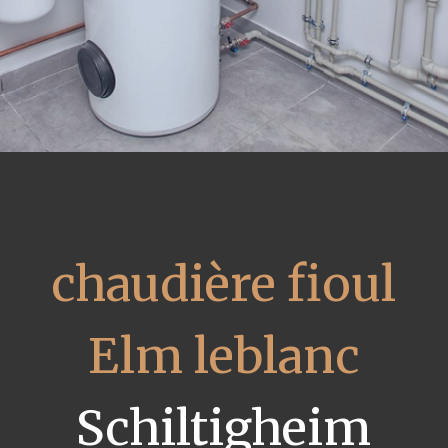
chaudière fioul
Elm leblanc
Schiltigheim