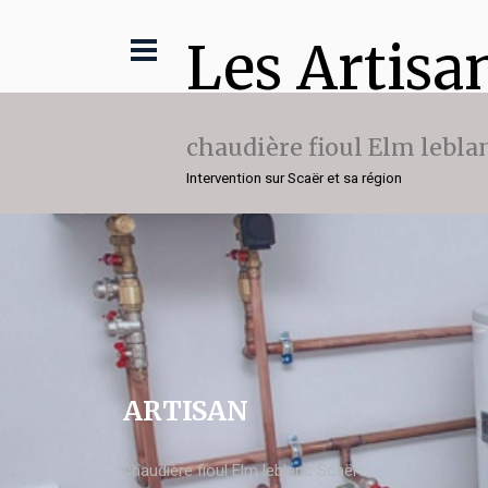
Les Artisa
chaudière fioul Elm lebla
Intervention sur Scaër et sa région
ARTISAN
chaudière fioul Elm leblanc Scaër