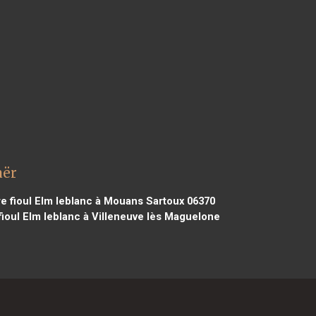
aër
e fioul Elm leblanc à Mouans Sartoux 06370
ioul Elm leblanc à Villeneuve lès Maguelone