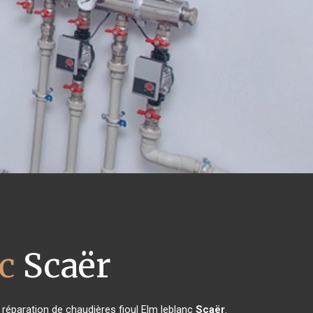
c
Scaër
a réparation de chaudières fioul Elm leblanc
Scaër
.