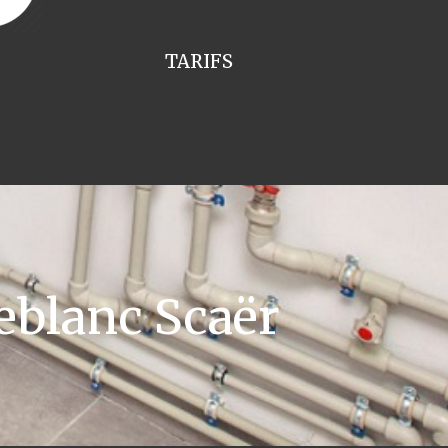
TARIFS
eblanc Scaër