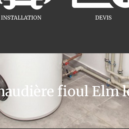
INSTALLATION
DEVIS
udière fioul Elm l