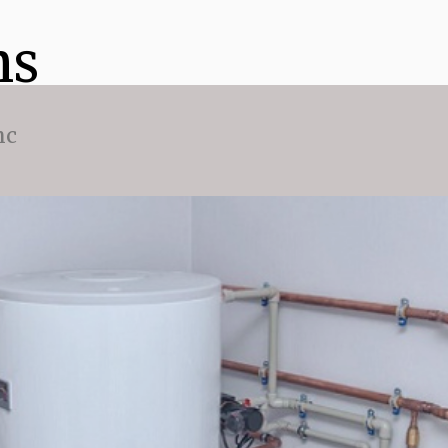
ns
nc