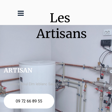
Les 
Artisans
ARTISAN
chaudière fioul Elm leblanc Sausheim
09 72 66 89 55