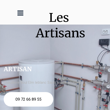
Les 
Artisans
ARTISAN
chaudière fioul Elm leblanc Saulx les Chartreux
09 72 66 89 55