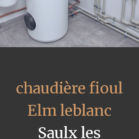
chaudière fioul
Elm leblanc
Saulx les