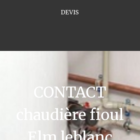
DEVIS
CONTACT
chaudière fioul
Elm leblanc