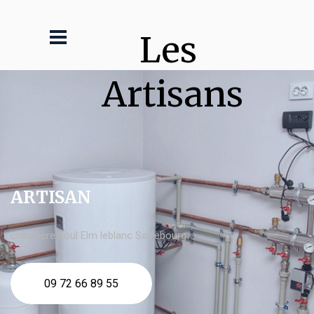
Les 
Artisans
ARTISAN
chaudière fioul Elm leblanc Sarrebourg
09 72 66 89 55