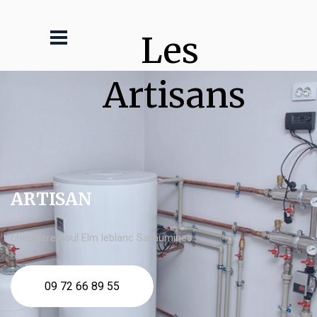
Les 
Artisans
ARTISAN
chaudière fioul Elm leblanc Sallaumines
09 72 66 89 55