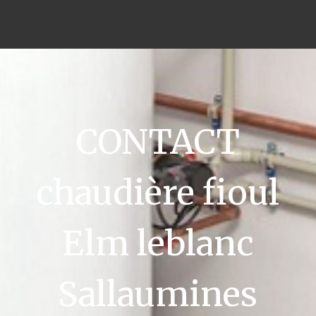
CONTACT
chaudière fioul
Elm leblanc
Sallaumines