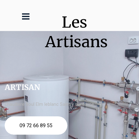
Les 
Artisans
ARTISAN
chaudière fioul Elm leblanc Saintry sur Seine
09 72 66 89 55