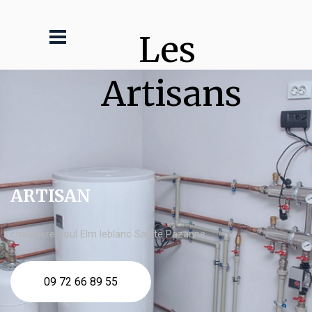
Les 
Artisans
ARTISAN
chaudière fioul Elm leblanc Sainte Pazanne
09 72 66 89 55