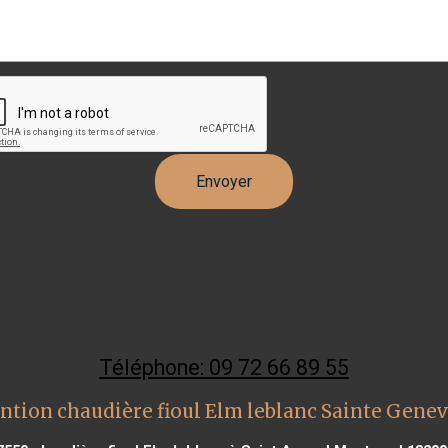
Téléphone: 09 72 66 89 55
ntion chaudière fioul Elm leblanc Sainte Genev