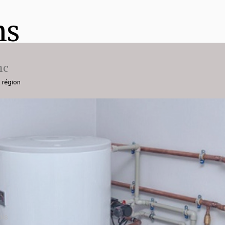
ns
nc
a région
ois