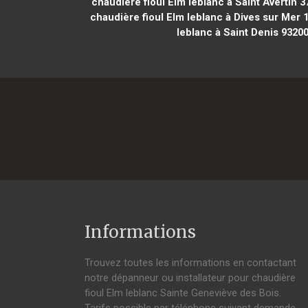
chaudière fioul Elm leblanc à Saint Avertin 3
chaudière fioul Elm leblanc à Dives sur Mer 
leblanc à Saint Denis 9320
Informations
Trouvez toutes les informations en contactant
notre dépanneur ou installateur pour chaudière
fioul Elm leblanc Sainte Geneviève des Bois.
Tarifs possible par téléphone suivant demande,