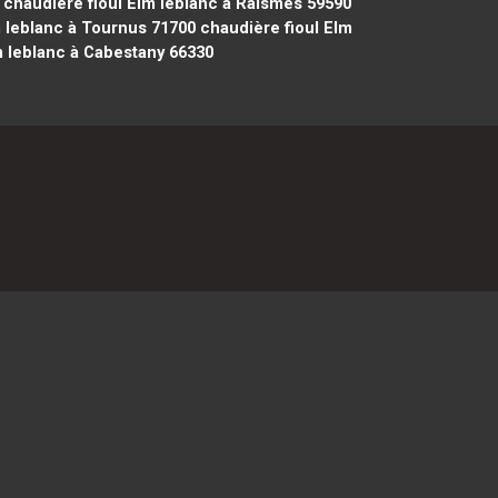
chaudière fioul Elm leblanc à Raismes 59590
 leblanc à Tournus 71700
chaudière fioul Elm
m leblanc à Cabestany 66330