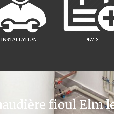
INSTALLATION
DEVIS
udière fioul Elm le