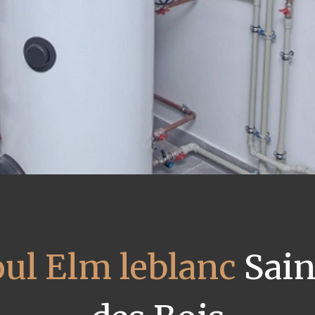
oul Elm leblanc
Sain