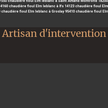
7550
chaudière fioul Elm leblanc à Saint Amand Montrond 18200
14160
chaudière fioul Elm leblanc à Ifs 14123
chaudière fioul Elm
0
chaudière fioul Elm leblanc à Groslay 95410
chaudière fioul El
Artisan d'intervention