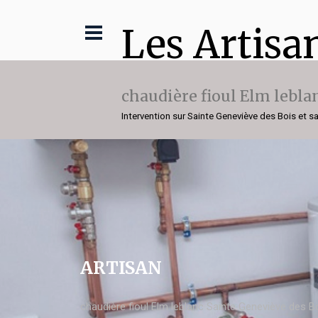
Les Artisa
chaudière fioul Elm lebla
Intervention sur Sainte Geneviève des Bois et s
ARTISAN
chaudière fioul Elm leblanc Sainte Geneviève des B