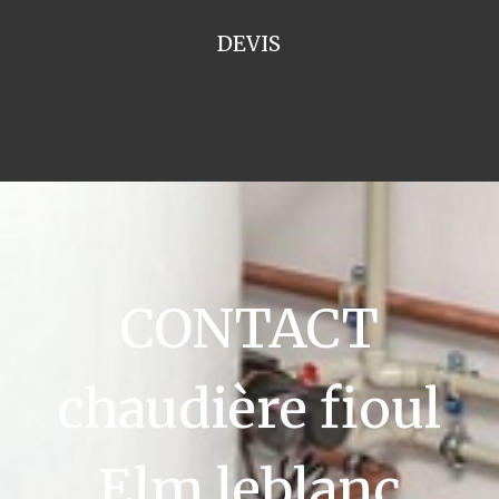
DEVIS
CONTACT
chaudière fioul
Elm leblanc