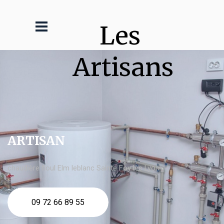
Les 
Artisans
ARTISAN
chaudière fioul Elm leblanc Sainte Foy lès Lyon
09 72 66 89 55