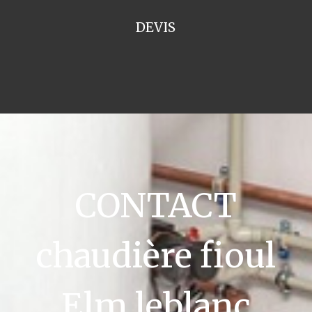
DEVIS
CONTACT
chaudière fioul
Elm leblanc