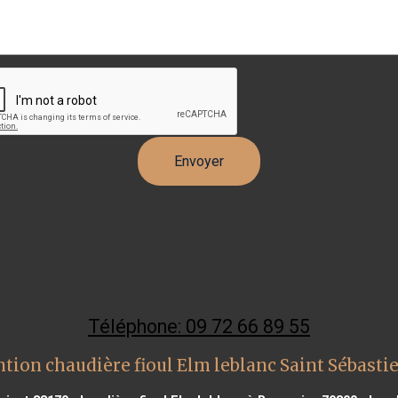
Téléphone: 09 72 66 89 55
tion chaudière fioul Elm leblanc Saint Sébast