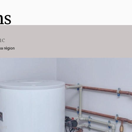
ns
nc
sa région
sent