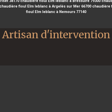
riset 38170
chaudière fioul Elm leblanc à Bressuire 79300
chaudi
chaudière fioul Elm leblanc à Argelès sur Mer 66700
chaudière f
fioul Elm leblanc à Nemours 77140
Artisan d'intervention