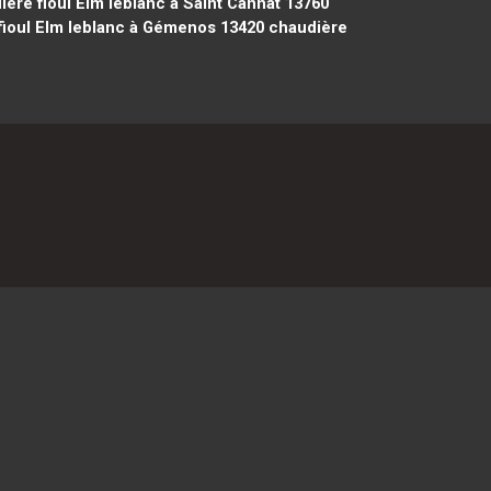
ère fioul Elm leblanc à Saint Cannat 13760
ioul Elm leblanc à Gémenos 13420
chaudière