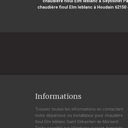
chaudière fioul Elm leblanc à Seyssinet Pa
chaudière fioul Elm leblanc à Houdain 62150
Informations
Trouvez toutes les informations en contactant
notre dépanneur ou installateur pour chaudière
fioul Elm leblanc Saint Sébastien de Morsent.
Tarifs possible par téléphone suivant demande,