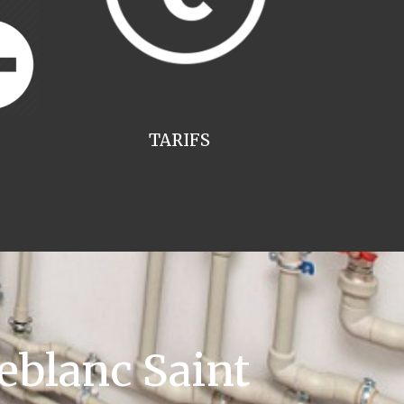
TARIFS
eblanc Saint