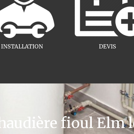
INSTALLATION
DEVIS
udière fioul Elm l