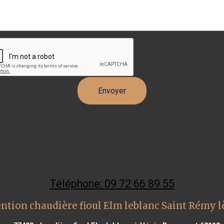
Téléphone: 09 72 66 89 55
ntion chaudière fioul Elm leblanc Saint Rémy 