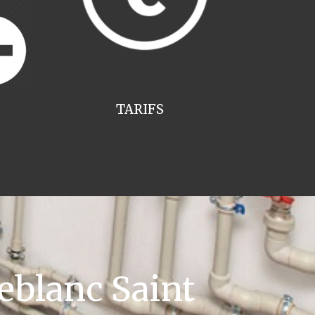
TARIFS
eblanc Saint