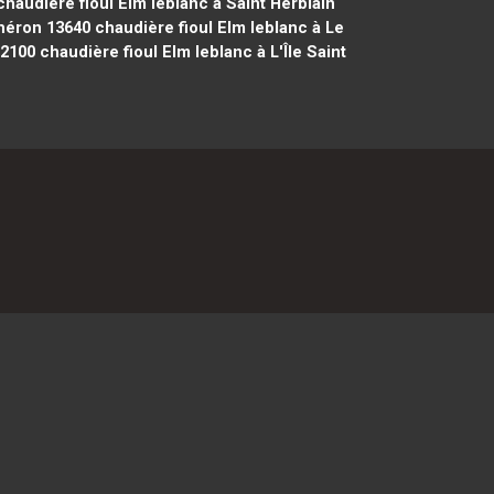
haudière fioul Elm leblanc à Saint Herblain
théron 13640
chaudière fioul Elm leblanc à Le
32100
chaudière fioul Elm leblanc à L'Île Saint