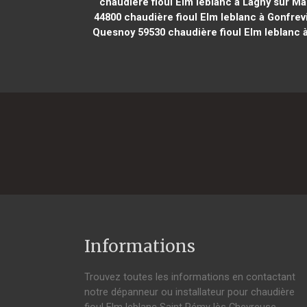
chaudière fioul Elm leblanc à Lagny sur M
44800
chaudière fioul Elm leblanc à Gonfrevi
Quesnoy 59530
chaudière fioul Elm leblanc
Informations
Trouvez toutes les informations en contactant
notre dépanneur ou installateur pour chaudière
fioul Elm leblanc Saint Rémy lès Chevreuse.