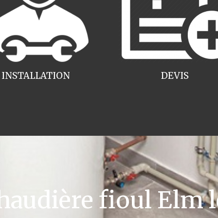
INSTALLATION
DEVIS
udière fioul Elm l