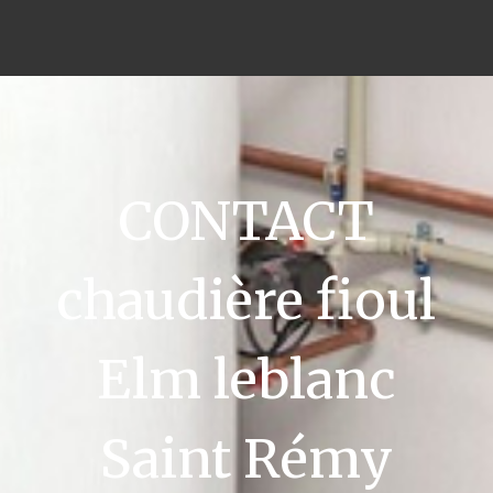
CONTACT
chaudière fioul
Elm leblanc
Saint Rémy