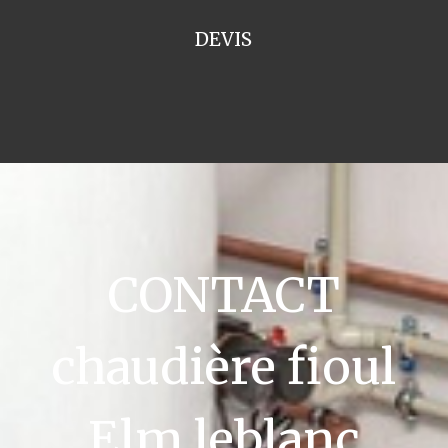
DEVIS
CONTACT
chaudière fioul
Elm leblanc