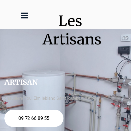
Les 
Artisans
ARTISAN
chaudière fioul Elm leblanc Saint Rambert d'Albon
09 72 66 89 55