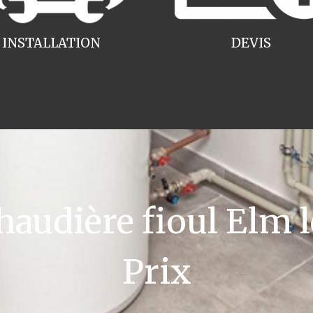
INSTALLATION
DEVIS
udière fioul Elm l
Prix