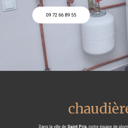
09 72 66 89 55
chaudière
Dans la ville de
Saint Prix
, notre équipe de plom