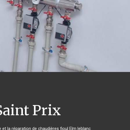
aint Prix
 et la réparation de chaudières fioul Elm leblanc