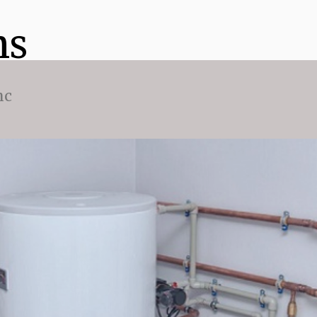
ns
nc