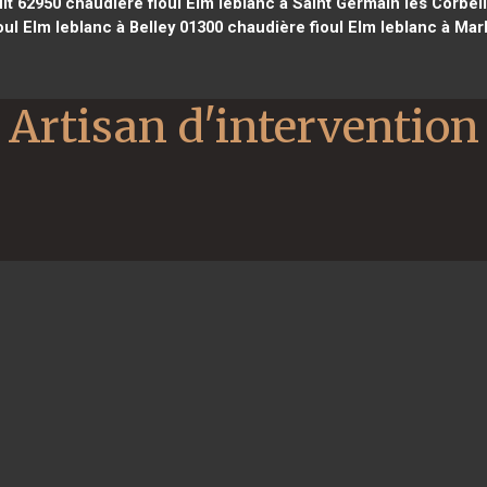
lt 62950
chaudière fioul Elm leblanc à Saint Germain lès Corbei
ul Elm leblanc à Belley 01300
chaudière fioul Elm leblanc à Mar
Artisan d'intervention