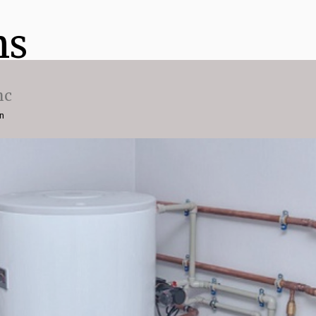
ns
nc
on