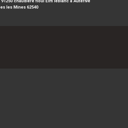
l 91250
chaudière fioul Elm leblanc à Auterive
les les Mines 62540