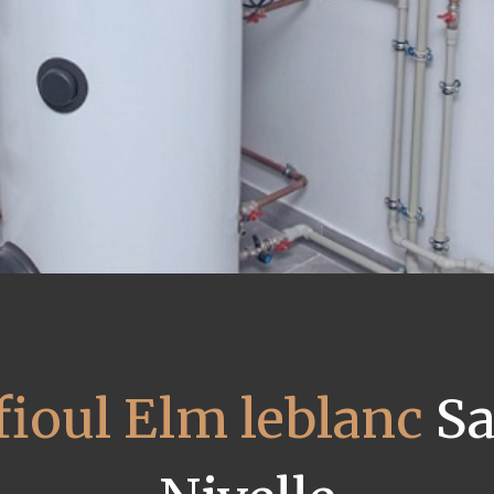
fioul Elm leblanc
Sa