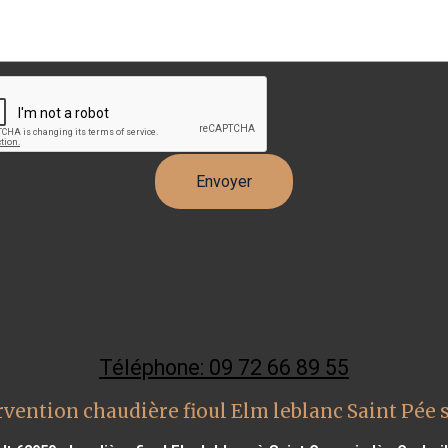
Téléphone: 09 72 66 89 55
vention chaudière fioul Elm leblanc Saint Pée 