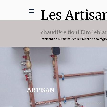
Les Artisa
chaudière fioul Elm lebla
Intervention sur Saint Pée sur Nivelle et sa régi
ARTISAN
chaudière fioul Elm leblanc Saint Pée sur Nivelle