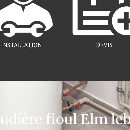
INSTALLATION
DEVIS
ière fioul Elm leb