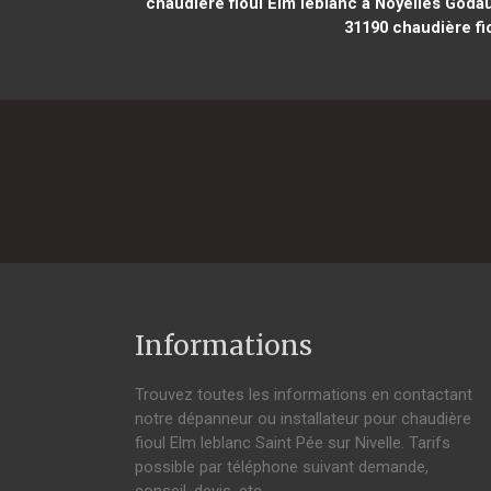
chaudière fioul Elm leblanc à Noyelles Godau
31190
chaudière fio
Informations
Trouvez toutes les informations en contactant
notre dépanneur ou installateur pour chaudière
fioul Elm leblanc Saint Pée sur Nivelle. Tarifs
possible par téléphone suivant demande,
conseil, devis, etc.