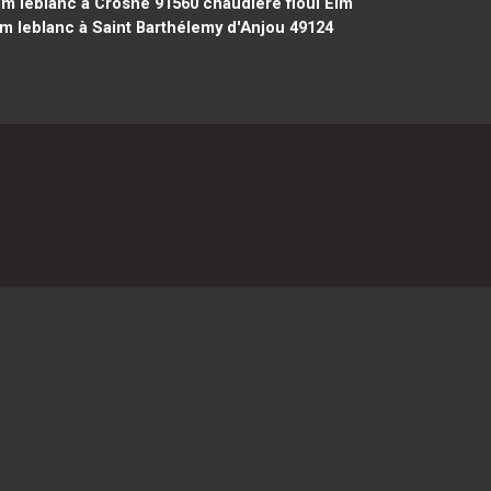
lm leblanc à Crosne 91560
chaudière fioul Elm
lm leblanc à Saint Barthélemy d'Anjou 49124