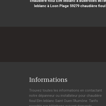
chaudière fioul Elm leblanc à Buxerolles 8618
leblanc à Loon Plage 59279
chaudière fioul
Informations
Trouvez toutes les informations en contactant
notre dépanneur ou installateur pour chaudière
fioul Elm leblanc Saint Ouen l'Aumône. Tarifs
possible par téléphone suivant demande,