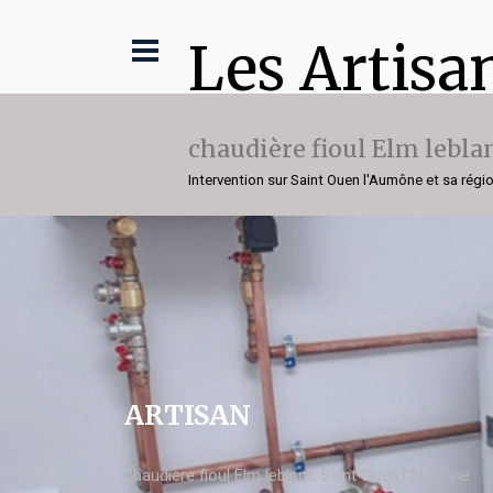
Les Artisa
chaudière fioul Elm lebla
Intervention sur Saint Ouen l'Aumône et sa régi
ARTISAN
chaudière fioul Elm leblanc Saint Ouen l'Aumône