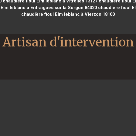
0
chaudière fioul Elm leblanc à Vitrolles 13127
chaudière fioul E
 Elm leblanc à Entraigues sur la Sorgue 84320
chaudière fioul E
chaudière fioul Elm leblanc à Vierzon 18100
Artisan d'intervention