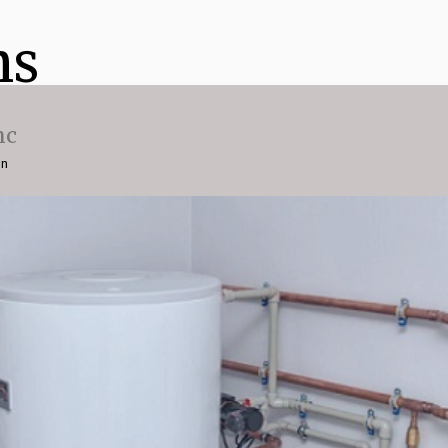
ns
nc
on