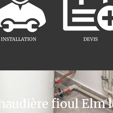
INSTALLATION
DEVIS
udière fioul Elm l