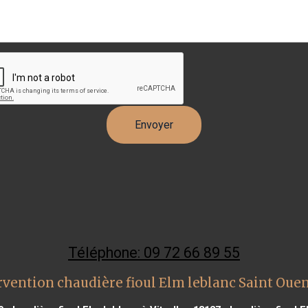
Téléphone: 09 72 66 89 55
rvention chaudière fioul Elm leblanc Saint Oue