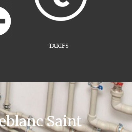
TARIFS
eblanc Saint