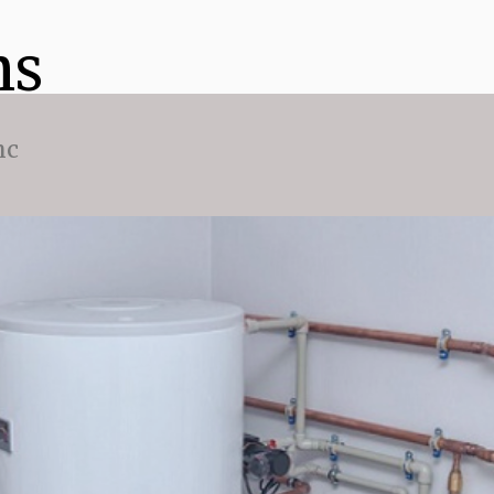
ns
nc