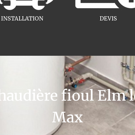
INSTALLATION
DEVIS
udière fioul Elm l
Max