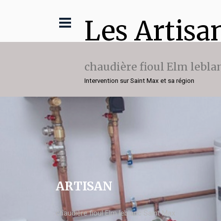
Les Artisa
chaudière fioul Elm lebla
Intervention sur Saint Max et sa région
ARTISAN
chaudière fioul Elm leblanc Saint Max