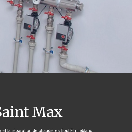
aint Max
 et la réparation de chaudières fioul Elm leblanc