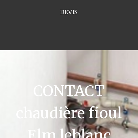
DEVIS
CONTACT
chaudière fioul
Elm leblanc